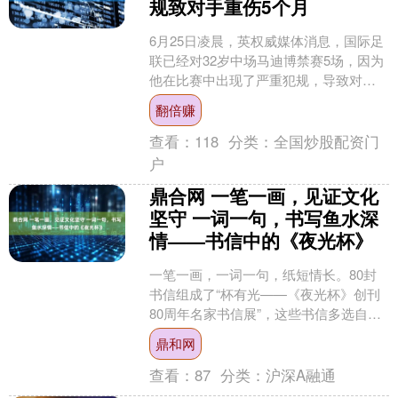
规致对手重伤5个月
6月25日凌晨，英权威媒体消息，国际足
联已经对32岁中场马迪博禁赛5场，因为
他在比赛中出现了严重犯规，导致对手
重伤。马迪博可以就此次处罚结果进行
翻倍赚
上诉。 世界杯小....
查看：
118
分类：
全国炒股配资门
户
鼎合网 一笔一画，见证文化
坚守 一词一句，书写鱼水深
情——书信中的《夜光杯》
一笔一画，一词一句，纸短情长。80封
书信组成了“杯有光——《夜光杯》创刊
80周年名家书信展”，这些书信多选自时
任新民晚报《夜光杯》编辑的沈毓刚、
鼎和网
吴承惠、严建平与....
查看：
87
分类：
沪深A融通