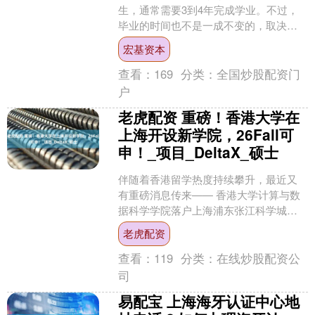
生，通常需要3到4年完成学业。不过，
毕业的时间也不是一成不变的，取决于
多个因素，比如所选的博士课程、个人
宏基资本
的研究进度以及是否遇到....
查看：
169
分类：
全国炒股配资门
户
老虎配资 重磅！香港大学在
上海开设新学院，26Fall可
申！_项目_DeltaX_硕士
伴随着香港留学热度持续攀升，最近又
有重磅消息传来—— 香港大学计算与数
据科学学院落户上海浦东张江科学城，
并正式启动其在上海的全日制硕士课程
老虎配资
DeltaX项目招生。....
查看：
119
分类：
在线炒股配资公
司
易配宝 上海海牙认证中心地