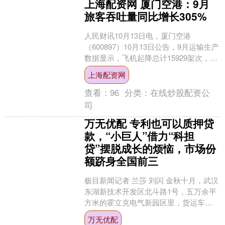
上海配资网 厦门空港：9月
旅客吞吐量同比增长305%
人民财讯10月13日电，厦门空港
（600897）10月13日公告，9月运输生产
数据显示，飞机起降总计15929架次，同
比增长0.66%；旅客吞吐量231.13万....
上海配资网
查看：
96
分类：
在线炒股配资公
司
万无优配 专利也可以质押贷
款，“小巨人”借力“科担
贷”摆脱成长的烦恼，市场份
额跻身全国前三
极目新闻记者 兰莎 刘闪 金秋十月，武汉
东湖新技术开发区北斗路1号，五万余平
方米的霍立克电气新园区里，货运车的
轰鸣声此起彼伏。崭新的厂房内，核心
万无优配
设备已陆续迁入新....