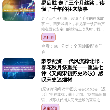
易启胜 走了三个月丝路，读
懂了千年的往来故事
走了三个月丝路，读懂了千年的往来故
事 一、西安城墙上，看见第一缕驼铃声
站在西安安定门的城墙上吹风时，我还
没料到接下来三个月的旅程，会把书本
易启胜
里干巴巴的“丝绸之路....
查看：
66
分类：
全国炒股配资门
户
豪泰配资 一代风流葬北邙，
春花秋月祭重光——重温七
律《又阅宋初野史吟咏》感
叹宋史迷烟树
[原创诗词]邱汉章/图文 ◎◎◎◎◎◎ 【题
记】“生在苏杭，葬于北邙。”这句民间俗
语，以苏杭代指人间天堂般的宜居之
地，以北邙山（今河南洛阳北）象征理
豪泰配资