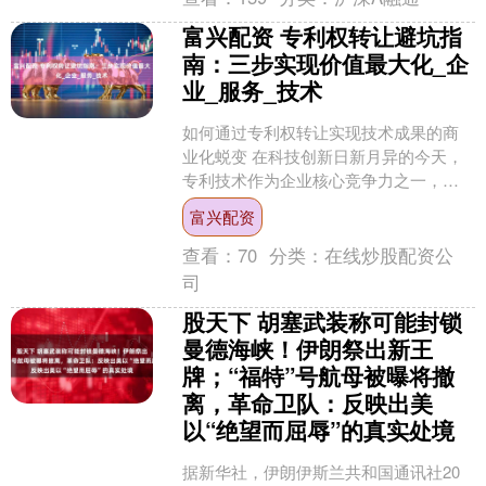
富兴配资 专利权转让避坑指
南：三步实现价值最大化_企
业_服务_技术
如何通过专利权转让实现技术成果的商
业化蜕变 在科技创新日新月异的今天，
专利技术作为企业核心竞争力之一，其
价值转化途径备受关注。而专利权转让
富兴配资
作为一种常见的技术转移....
查看：
70
分类：
在线炒股配资公
司
股天下 胡塞武装称可能封锁
曼德海峡！伊朗祭出新王
牌；“福特”号航母被曝将撤
离，革命卫队：反映出美
以“绝望而屈辱”的真实处境
据新华社，伊朗伊斯兰共和国通讯社20