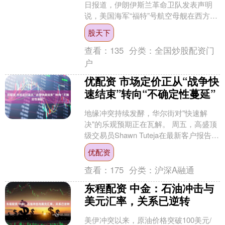
日报道，伊朗伊斯兰革命卫队发表声明
说，美国海军“福特”号航空母舰在西方媒
体的广泛关注下派遣至西亚地区，却未
股天下
能在该地区为美军提....
查看：
135
分类：
全国炒股配资门
户
优配资 市场定价正从“战争快
速结束”转向“不确定性蔓延”
地缘冲突持续发酵，华尔街对"快速解
决"的乐观预期正在瓦解。 周五，高盛顶
级交易员Shawn Tuteja在最新客户报告中
指出，市场叙事正经历关键....
优配资
查看：
175
分类：
沪深A融通
东程配资 中金：石油冲击与
美元汇率，关系已逆转
美伊冲突以来，原油价格突破100美元/