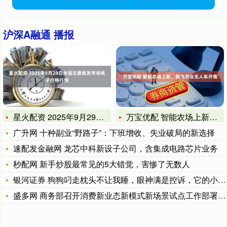
沪深A融通 播报
星火配资 2025年9月29日全国主要批发市场桃子价格行情
万宝优配 智能农场上新，极飞农业无人车开售
广升网 十种副业“野路子”：下班增收、失业破局的新选择
速配发金融网 龙芯中科新设子公司，含集成电路芯片业务
秒配网 新手炒股最常见的5大错觉，害惨了无数人
银河证券 狗狗叼走枕头不让我睡，眼神满是控诉，它的小心思太可
盛多网 商务部召开消费新业态新模式新场景试点工作部署推进视频