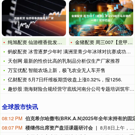
纯旭配资 仙游檀香批发源头厂家
金猪配资 周三007【意甲】罗马VS帕尔马关键的一场！比分已
蚂蚁配资 冰雪逐梦少年时 满洲里青少年冰球对抗赛成功举办
天创网 最新的性价比高的乳制品分析仪生产厂家推荐
万宝优配 智能农场上新，极飞农业无人车开售
亿财配资 5月7日纤维板期货收盘上涨0.32%，报1256.
趣炒股 渤海财险合规经营守底线河南分公司专题培训筑牢风控根基
全球股市快讯
08:12 PM
08:07 PM
楼继伟出席资产盘活课题研讨会
8月8日上午，全球财富管理论坛在京召开“地方国有存量资产盘活进展、难点与策略”课题研讨会，楼继伟出席会议并做总结发言。楼继伟在发言中表示，盘活国有资产既是近期的当务之急，也是一项长期性的战略任务。当前我国GDP平减指数阶段性承压走低，财政维持紧平衡格局的压力持续攀升；我国税收结构以间接税为主体，税收收入增速显著弱于名义GDP增速，财政内生增收动能受限。叠加土地财政收入大幅收缩，地方隐性债务化解、长期限国债常态化发行带来的利息支出刚性上涨，收支两端压力持续凸显。综合多重现实约束来看，国有存量资产盘活并非短期应急手段，而是一项需要常态化、长效化推进的重点工作。（全球财富管理论坛）