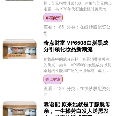
桶，美元指数升破100。油价与美元同步
走强，与1970年代石油危机时美元大幅
贬值的历史经验截然相反。我们认为，
东程配资
这一差异的关....
查看：
185
分类：
在线炒股配资公
司
奇点财富 VP6508白炭黑成
分引领化妆品新潮流
化妆品中的成分选择一直是消费者关注
的焦点，如今，VP6508白炭黑成分以其
卓越的性能和广泛的应用领域，成为了
化妆品界的新宠。本文将从VP6508白炭
奇点财富
黑的来源、功....
查看：
120
分类：
在线炒股配资公
司
靠谱配 原来她就是于朦胧母
亲，一生操劳白发人送黑发