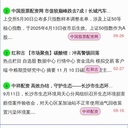
中国股票配资网 市值较巅峰跌去7成！长城汽车被调出上证50指数，后者将仅剩赛力斯一只汽车股
2
上交所5月30日公布多只指数样本调整名单，涉及上证50等
核心指数，于2025年6月13日收市后生效。上证50指数作为A
09-26
中国股票配资网
股....
红和古 【市场聚焦】碳酸锂：冲高警惕回落
3
热点栏目 自选股 数据中心 行情中心 资金流向 模拟交易 客户
02-27
红和古
端 中粮期货研究中心 摘要 11 月 10 日碳酸锂期货主....
中祥配资 高效办结，守护生态——长沙市生态环境局天心分局组织召开生态环境损害赔偿验收会议
4
9月11日，长沙市生态环境局天心分局组织召开生态环境损害
赔偿案件验收会，对天心区某加油站不正常使用油气回收装
09-16
中祥配资
置污染环境案....