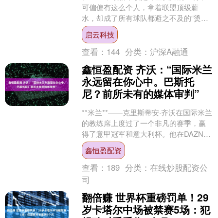
可偏偏有这么个人，拿着联盟顶级薪
水，却成了所有球队都避之不及的“烫手
山芋”，说出来都让人唏嘘。 这人就是扎
启云科技
克·拉文，曾经的扣....
查看：
144
分类：
沪深A融通
鑫恒盈配资 齐沃：“国际米兰
永远留在你心中。巴斯托
尼？前所未有的媒体审判”
**米兰**——克里斯蒂安·齐沃在国际米兰
的教练席上度过了一个非凡的赛季，赢
得了意甲冠军和意大利杯。他在DAZN
的“最好的我们”访谈中坦言：“国际米兰
鑫恒盈配资
永远留在你....
查看：
189
分类：
在线炒股配资公
司
翻倍赚 世界杯重磅罚单！29
岁卡塔尔中场被禁赛5场：犯