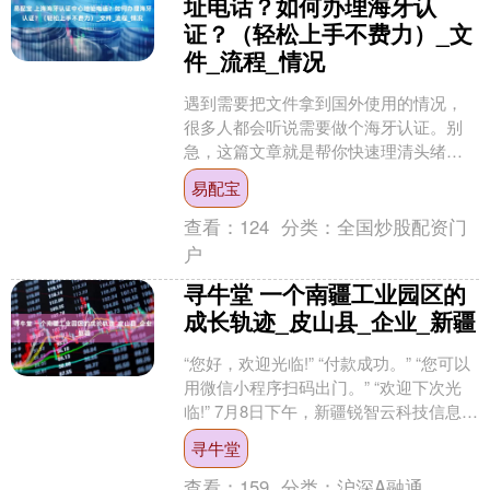
址电话？如何办理海牙认
证？（轻松上手不费力）_文
件_流程_情况
遇到需要把文件拿到国外使用的情况，
很多人都会听说需要做个海牙认证。别
急，这篇文章就是帮你快速理清头绪
的！如果你需要办理海牙认证，核心解
易配宝
决路径就两条：要么亲自跑一....
查看：
124
分类：
全国炒股配资门
户
寻牛堂 一个南疆工业园区的
成长轨迹_皮山县_企业_新疆
“您好，欢迎光临!” “付款成功。” “您可以
用微信小程序扫码出门。” “欢迎下次光
临!” 7月8日下午，新疆锐智云科技信息服
务有限公司员工邓志强通过电脑屏幕
寻牛堂
的....
查看：
159
分类：
沪深A融通