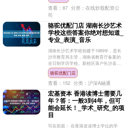
想的安葬之所....
查看：
87
分类：
在线炒股配资公
司
骆驼优配门店 湖南长沙艺术
学校这些答案你绝对想知道_
专业_表演_音乐
湖南长沙艺术学校创建于1989年，是长
沙市教育局主管，湖南省教育厅备案的
全日制学历学校。新校区落户长沙县田
汉生态艺术小镇，一期规划高中阶段学
骆驼优配门店
位约4000个。学校....
查看：
152
分类：
沪深A融通
宏基资本 香港读博士需要几
年？答：一般3到4年，但可
能会延长！_学术_研究_的项
目
写在前面： 在香港攻读博士学位的学