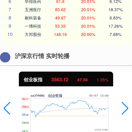
6
毕得医药
61.6
20.01%
6.12%
7
五洲医疗
83.62
20.01%
18.37%
8
耐科装备
49.67
20.01%
6.83%
9
一博科技
53.33
20.01%
17.26%
10
方邦股份
146.16
20.00%
7.68%
沪深京行情 实时轮播
.12
基金指数
7242
47.56
1.35%