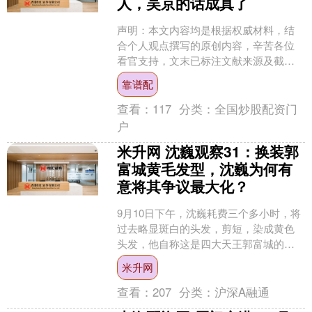
人，吴京的话成真了
声明：本文内容均是根据权威材料，结
合个人观点撰写的原创内容，辛苦各位
看官支持，文末已标注文献来源及截
图，请知悉。 声明：本文内容均是根据
靠谱配
权威材料，结合个人观点撰....
查看：
117
分类：
全国炒股配资门
户
米升网 沈巍观察31：换装郭
富城黄毛发型，沈巍为何有
意将其争议最大化？
9月10日下午，沈巍耗费三个多小时，将
过去略显斑白的头发，剪短，染成黄色
头发，他自称这是四大天王郭富城的发
型。 他调侃自己，说原来想染成金发闪
米升网
闪，但因为那个颜色....
查看：
207
分类：
沪深A融通