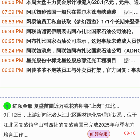
08:00 PM
本周大盘主力资金累计净流入
07:39 PM
阿联酋称该国一船只在霍尔木兹海峡遭袭
据阿联酋通讯社8月8日报道，阿布扎比国家石油公司证实，该公司一艘船只当天凌晨在通过霍尔木兹海峡时遭导弹袭击。阿布扎比国家石油公司说，袭击未造成人员受伤，目前局面可控。该公司并未提供遭袭船只具体类型、导弹来源以及船只受损情况等更多细节。（新华社）
06:53 PM
网易
06:44 PM
阿联酋谴责伊朗袭击阿布扎比国家石油公司油轮。
06:25 PM
06:24 PM
06:08 PM
星光股份中标龙星控股总部泛光工程项目
据“星光股份”公众号消息，近日，星光股份成功中标龙星控股总部泛光工程项目。
06:02 PM
红领金服 复盛苗圃近万株花卉即将“上岗” 江北街头绿化再升级
1
9月12日，上游新闻记者从江北区园林绿化管理所获悉，位于
江北区复盛镇华山村四社的复盛苗圃已完成2025年秋季花卉
09-16
红领金服
培育工作....