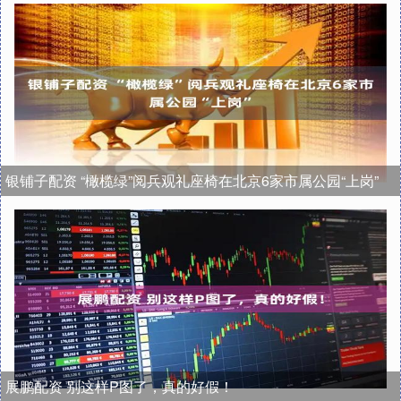
银铺子配资 “橄榄绿”阅兵观礼座椅在北京6家市属公园“上岗”
展鹏配资 别这样P图了，真的好假！